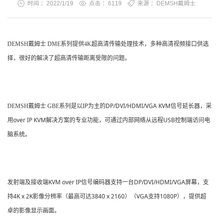
时间 ：2022/1/19
点击 ：
6119
来源 ：DEMSH戴姆士
DEMSH戴姆士 DME系列提供4K超高清传输处理技术，多种高清视频接口供选
择，很好的解决了超高清传输距离受限的问题。
IP
DP/DVI/
HDMI
/VGA
KVM
DEMSH戴姆士 GBE系列是以
为主的
信号延长器，采
over IP KVM
USB
用
解决方案的专业功能，可通过内部网络从远程
控制端访问电
脑系统。
KVM over IP
DP/DVI/
HDMI
/VGA
发射端及接收端
信号
编码器支持一台
屏幕，支
4K x 2K
3840 x 2160
VGA
1080P
持
影像分辨率（最高可达
）
（
支持
）
，提供超
卓的影像显示画面。