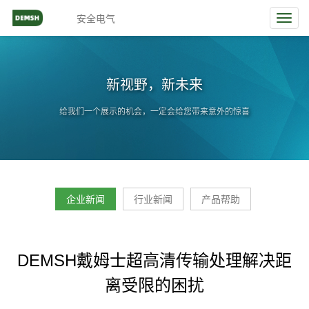
安全电气
Toggl
navig
新视野，新未来
给我们一个展示的机会，一定会给您带来意外的惊喜
企业新闻
行业新闻
产品帮助
DEMSH戴姆士超高清传输处理解决距
离受限的困扰