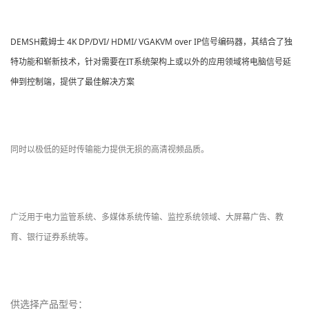
DEMSH戴姆士 4K
DP/DVI/
HDMI
/
VGA
KVM over IP
信号
编码器
，其结合了独
IT
特功能和崭新技术，针对需要在
系统架构上或以外的应用领域将电脑信号延
伸到控制端，提供了最佳解决方案
同时以极低的延时传输能力提供无损的高清视频品质。
广泛用于电力监管系统、多媒体系统传输、监控系统领域、大屏幕广告、教
育、银行证券系统等。
供选择产品型号：