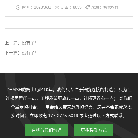
时间 ：2023/3/31
点击 ：
8655
来源 ：智慧教育
上一篇：
没有了!
下一篇：
没有了!
DEMSH戴姆士历经10年，我们只专注于智能连接的打造；
只为让
连接再智能一点，工程质量更放心一点，让您更省心一点；
给我们
一个展示的机会，一定会给您带来意外的惊喜，这并不会花费您太
多时间；
立即致电 177-2775-5019 或者通过以下方式联系。
在线与我们沟通
更多联系方式