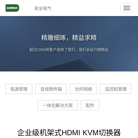
安全电气
Toggl
navig
精雕细琢，精益求精
超过2000例客户选择了我们，我们永远只做精品
电源管理
音视频传输
光纤网络
监控和管理
一体化解决方案
配件
企业级机架式HDMI KVM切换器