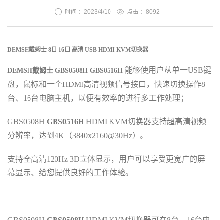
时间 ：2023/4/10
点击 ：
8092
DEMSH戴姆士 8口 16口 高清 USB HDMI
KVM
切换器
能够使用户从单一USB键
DEMSH戴姆士 GBS0508H
GBS0516H
盘
，
鼠标和一个
HDMI高清
视频信号接口
，
快速切换操作8
台、16台
电脑主机
，
以便有效率的进行多工作处理
；
GBS0508H
GBS0516H
HDMI
KVM切换器支持超高清视频
分辨率，达到4K（3840x2160@30Hz）
。
支持全高清120Hz 3D立体显示
，
用户可以享受更宽广的屏
幕显示
、
给您提供良好的工作体验
。
GBS0508H
GBS0508H
HDMI
KVM切换器可在8台、16台
电