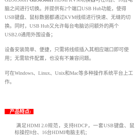
脑之间进行切换。并提供有2个端口USB Hub功能
，使得
USB键盘
、
鼠标数据都通过KVM线缆进行快速
、
无缝的切
换
。
同时
，
USB Hub又允许每台电脑访问额外的两个
USB2.0通用外围设备
；
设备安装简单
、
便捷
，
只需将线缆插入其相应端口即可使
用
；
无需软件配置
，
也没有不兼容问题
。
可在Windows、Linux、Unix和Mac等多种操作系统平台上工
作
。
产
品特点:
满足
HDMI
2
.0
规范
，
支持HDCP
，
一套USB键盘
、
鼠
标操控
8台、16台
HDMI
电脑主机
；